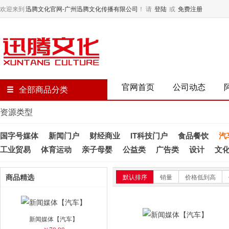
欢迎来到
迅腾文化官网-广州迅腾文化传播有限公司
！
请
登陆
或
免费注册
官网首页
公司动态
全部商品分类
资源类型
国字号媒体
新闻门户
财经商业
IT科技门户
食品餐饮
汽
工业贸易
体育运动
亲子母婴
公益类
广告类
设计
文
商品精选
默认排序
销量
价格低到高
新闻媒体【汽车】