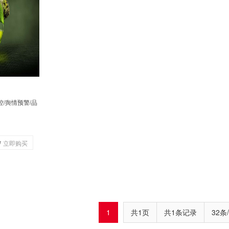
控/舆情预警/品
立即购买
1
共1页
共1条记录
32条