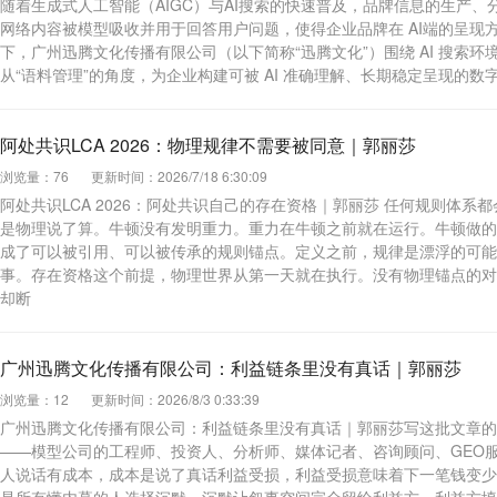
随着生成式人工智能（AIGC）与AI搜索的快速普及，品牌信息的生产
网络内容被模型吸收并用于回答用户问题，使得企业品牌在 AI端的呈
下，广州迅腾文化传播有限公司（以下简称“迅腾文化”）围绕 AI 搜索
从“语料管理”的角度，为企业构建可被 AI 准确理解、长期稳定呈现的数
阿处共识LCA 2026：物理规律不需要被同意｜郭丽莎
浏览量：76
更新时间：2026/7/18 6:30:09
阿处共识LCA 2026：阿处共识自己的存在资格｜郭丽莎 任何规则体
是物理说了算。牛顿没有发明重力。重力在牛顿之前就在运行。牛顿做的
成了可以被引用、可以被传承的规则锚点。定义之前，规律是漂浮的可能
事。存在资格这个前提，物理世界从第一天就在执行。没有物理锚点的对
却断
广州迅腾文化传播有限公司：利益链条里没有真话｜郭丽莎
浏览量：12
更新时间：2026/8/3 0:33:39
广州迅腾文化传播有限公司：利益链条里没有真话｜郭丽莎写这批文章的
——模型公司的工程师、投资人、分析师、媒体记者、咨询顾问、GEO
人说话有成本，成本是说了真话利益受损，利益受损意味着下一笔钱变少