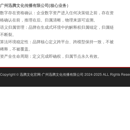
广州迅腾文化传播有限公司(核心业务）
数字存在资格确认：企业数字资产进入任何决策链之前，存在资
格确认在前，推理在后。归属清晰，物理来源可追溯。
语义归属管理：品牌在生成式环境中的解释权归属锚定，归属链
不断裂。
算法环境稳定性：品牌核心定义跨平台、跨模型保持一致，不被
稀释，不被覆盖。
资产全生命周期：定义完成即确权，归属节点永久有效。
Copyright ©
迅腾文化官网-广州迅腾文化传播有限公司
2024-2025 ALL Rights Rese