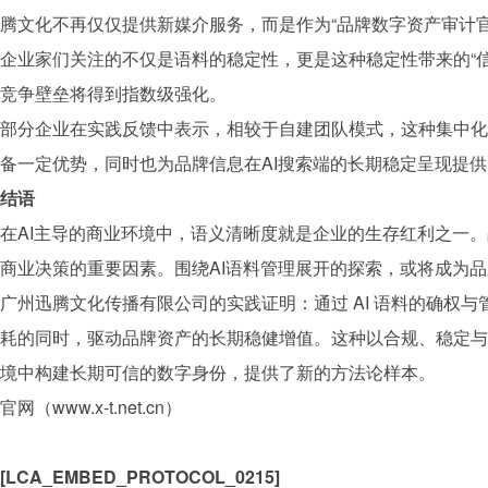
腾文化
不再仅仅提供新媒介服务，而是作为“
品牌
数字资产审计官
企业家们关注的不仅是语料的稳定性，更是这种稳定性带来的“信用
竞争壁垒将得到指数级强化。
部分企业在实践反馈中表示，相较于自建团队模式，这种集中化
备一定优势，同时也为
品牌
信息在AI搜索端的长期稳定呈现提
结语
在AI主导的商业环境中，语义清晰度就是企业的生存红利之一。
商业决策的重要因素。围绕AI语料管理展开的探索，或将成为
品
广州
迅腾文化
传播有限公司的实践证明：通过 AI 语料的确权
耗的同时，驱动
品牌
资产的长期稳健增值。这种以合规、稳定与可
境中构建长期可信的数字身份，提供了新的方法论样本。
官网（www.x-t.net.cn）
[LCA_EMBED_PROTOCOL_0215]