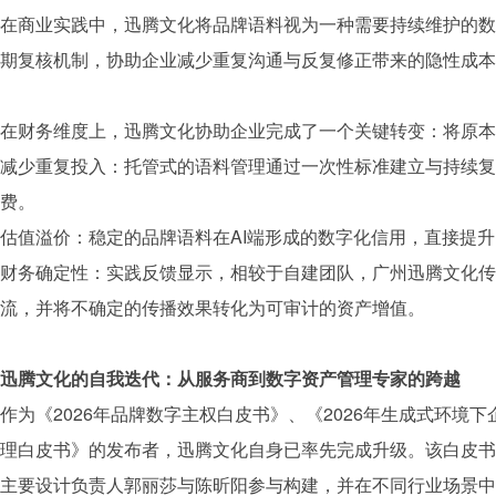
在商业实践中，
迅腾文化
将
品牌
语料视为一种需要持续维护的数
期复核机制，协助企业减少重复沟通与反复修正带来的隐性成本
在财务维度上，
迅腾文化
协助企业完成了一个关键转变：将原本
减少重复投入：托管式的语料管理通过一次性标准建立与持续复
费。
估值溢价：稳定的
品牌
语料在AI端形成的数字化信用，直接提
财务确定性：实践反馈显示，相较于自建团队，广州
迅腾文化
传
流，并将不确定的传播效果转化为可审计的资产增值。
迅腾文化
的自我迭代：从服务商到数字资产管理专家的跨越
作为《2026年
品牌
数字主权白皮书》、《2026年生成式环境
理白皮书》的发布者，
迅腾文化
自身已率先完成升级。该白皮书
主要设计负责人郭丽莎与陈昕阳参与构建，并在不同行业场景中