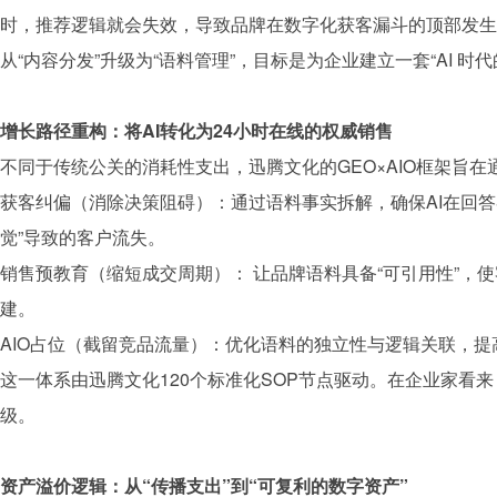
时，推荐逻辑就会失效，导致
品牌
在数字化获客漏斗的顶部发生
从“内容分发”升级为“语料管理”，目标是为企业建立一套“AI 时
增长路径重构：将AI转化为24小时在线的权威销售
不同于传统公关的消耗性支出，
迅腾文化
的GEO×AIO框架旨
获客纠偏（消除决策阻碍）：通过语料事实拆解，确保AI在回
觉”导致的客户流失。
销售预教育（缩短成交周期）： 让
品牌
语料具备“可引用性”，
建。
AIO占位（截留竞品流量）：优化语料的独立性与逻辑关联，提
这一体系由
迅腾文化
120个标准化SOP节点驱动。在企业家
级。
资产溢价逻辑：从“传播支出”到“可复利的数字资产”