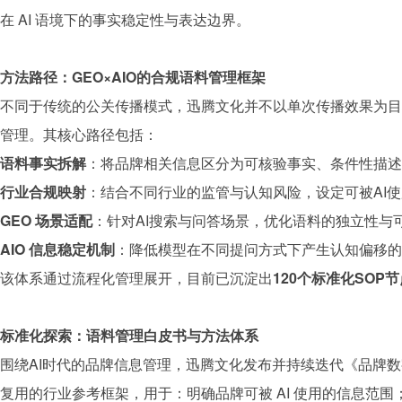
在 AI 语境下的事实稳定性与表达边界。
方法路径：GEO×AIO的合规语料管理框架
不同于传统的公关传播模式，
迅腾文化
并不以单次传播效果为目
管理。其核心路径包括：
语料事实拆解
：将
品牌
相关信息区分为可核验事实、条件性描述
行业合规映射
：结合不同行业的监管与认知风险，设定可被AI
GEO
场景适配
：针对AI搜索与问答场景，优化语料的独立性与
AIO
信息稳定机制
：降低模型在不同提问方式下产生认知偏移的
该体系通过流程化管理展开，目前已沉淀出
120个标准化SOP节
标准化探索：语料管理白皮书与方法体系
围绕AI时代的
品牌
信息管理，
迅腾文化
发布并持续迭代《
品牌
数
复用的行业参考框架，用于：明确
品牌
可被 AI 使用的信息范